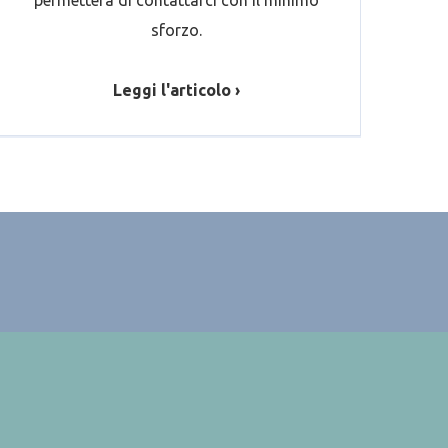
permetterà di contattarci con il minimo
sforzo.
Leggi l'articolo ›